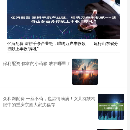
亿海配资 深耕千条产业链，唱响万户丰收歌——建行山东省分
行献上丰收“厚礼”
保利配资 你家的小药箱 放在哪里了
众和网配资 一丝不苟，也温情满满！女儿沈铁梅
眼中的重庆京剧大家沈福存