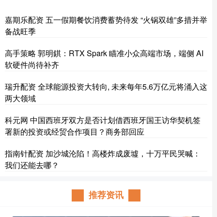
嘉期乐配资 五一假期餐饮消费蓄势待发 “火锅双雄”多措并举
备战旺季
高手策略 郭明錤：RTX Spark 瞄准小众高端市场，端侧 AI
软硬件尚待补齐
瑞升配资 全球能源投资大转向, 未来每年5.6万亿元将涌入这
两大领域
科元网 中国西班牙双方是否计划借西班牙国王访华契机签
署新的投资或经贸合作项目？商务部回应
指南针配资 加沙城沦陷！高楼炸成废墟，十万平民哭喊：
我们还能去哪？
推荐资讯