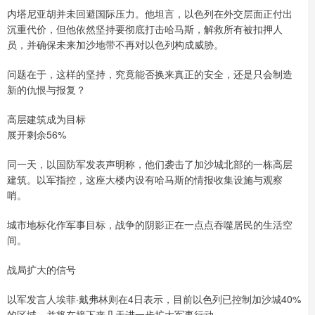
内塔尼亚胡并未回避国际压力。他坦言，以色列在外交层面正付出
沉重代价，但他依然坚持要彻底打击哈马斯，解救所有被扣押人
员，并确保未来加沙地带不再对以色列构成威胁。
问题在于，这样的坚持，究竟能否换来真正的安全，还是只会制造
新的仇恨与报复？
高层建筑成为目标
展开剩余56%
同一天，以国防军发表声明称，他们袭击了加沙城北部的一栋高层
建筑。以军指控，这座大楼内设有哈马斯的情报收集设施与观察
哨。
城市地标化作军事目标，战争的阴影正在一点点吞噬居民的生活空
间。
战局扩大的信号
以军发言人埃菲·戴弗林则在4日表示，目前以色列已控制加沙城40%
的区域，并将在接下来几天进一步扩大军事行动。