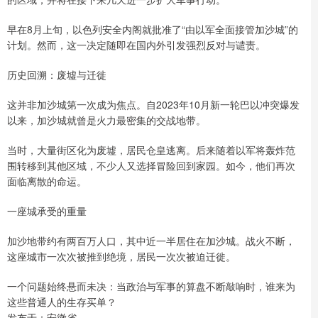
早在8月上旬，以色列安全内阁就批准了“由以军全面接管加沙城”的
计划。然而，这一决定随即在国内外引发强烈反对与谴责。
历史回溯：废墟与迁徙
这并非加沙城第一次成为焦点。自2023年10月新一轮巴以冲突爆发
以来，加沙城就曾是火力最密集的交战地带。
当时，大量街区化为废墟，居民仓皇逃离。后来随着以军将轰炸范
围转移到其他区域，不少人又选择冒险回到家园。如今，他们再次
面临离散的命运。
一座城承受的重量
加沙地带约有两百万人口，其中近一半居住在加沙城。战火不断，
这座城市一次次被推到绝境，居民一次次被迫迁徙。
一个问题始终悬而未决：当政治与军事的算盘不断敲响时，谁来为
这些普通人的生存买单？
发布于：安徽省