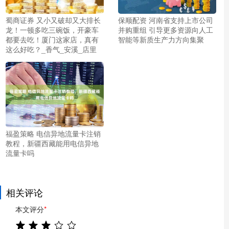
蜀商证券 又小又破却又大排长
保顺配资 河南省支持上市公司
龙！一顿多吃三碗饭，开豪车
并购重组 引导更多资源向人工
都要去吃！厦门这家店，真有
智能等新质生产力方向集聚
这么好吃？_香气_安溪_店里
福盈策略 电信异地流量卡注销
教程，新疆西藏能用电信异地
流量卡吗
相关评论
本文评分
*