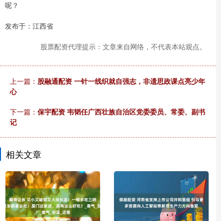
呢？
发布于：江西省
股票配资代理提示：文章来自网络，不代表本站观点。
上一篇：
股融通配资 一针一线织就自强志，非遗思政课点亮少年
心
下一篇：
保宇配资 韦韬任广西壮族自治区党委委员、常委、副书
记
相关文章