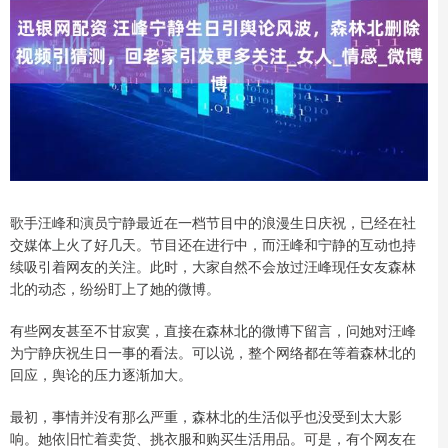
歌手汪峰和演员宁静最近在一档节目中的浪漫生日庆祝，已经在社
交媒体上火了好几天。节目还在进行中，而汪峰和宁静的互动也持
续吸引着网友的关注。此时，大家自然不会放过汪峰现任女友森林
北的动态，纷纷盯上了她的微博。
有些网友甚至不甘寂寞，直接在森林北的微博下留言，问她对汪峰
为宁静庆祝生日一事的看法。可以说，整个网络都在等着森林北的
回应，舆论的压力逐渐加大。
最初，事情并没有那么严重，森林北的生活似乎也没受到太大影
响。她依旧忙着卖货、挑衣服和购买生活用品。可是，有个网友在