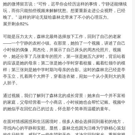
她的微博留言说：“可怜，迟早你会经历这样的事情，宁静还能继续
玩，而你只能拍些视频来解解忧愁。想要重新走进公众视野，已经
晚了。” 这样的评论无疑给森林北带来了不小的心理压力。
展开剩余82%
可能是压力太大，森林北最终选择放下工作，回到了自己的老家
——一个宁静的农村小镇。在那里，她拍了一个视频，讲述了自己
小时候的偶像，周杰伦，并展示了自己床头的周杰伦照片。视频
中，她还分享了几张童年的照片，第一张是她五六岁时，背后站着
的应该是她的母亲；第二张是她小学时穿着校服，戴着红领巾的模
样；第三张则是她中学时期与母亲的合影。这时的森林北已经是亭
亭玉立，扎着两个大辫子，穿着连衣裙，宛如一个从小美到大的美
人胚子。
通过视频，我们了解到了森林北的成长背景：她来自一个并不富裕
的家庭，父母经营着一个小商店，小时候她也会帮忙记账。视频中
的她似乎在回忆自己的过去，怀念那个简单而温暖的童年。
在面对情感困惑和生活困境时，很多人都会选择回到最初的地方，
寻找内心的平静和安慰。显然，森林北也因为汪峰为宁静精心策划
的生日惊喜，感到了一些失望和无奈，才决定回到家乡，重新审视