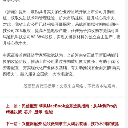
《措施》提出，鼓励具备实力的企业跨区域开展上市公司并购重
组，获取先进技术和管理经验，扩大市场规模，提升核心竞争力。
对此，我省上市公司已经积极开展探索：易成新能拟收购梅山湖科
技公司70%股权，提高石墨电极产能；仕佳光子拟收购东莞福可喜
玛通讯科技公司82.38%股权，实现关键原材料的独立自主生产，提
升核心竞争力。
中原证券首席经济学家邓淑斌认为，当前河南省正处于新旧动能转
换的攻坚阶段，推动上市公司通过并购重组做大做强，有助于优化
资源配置、夯实现代化产业体系基础，有力助推我省全面贯彻“两高
四着力”、融入服务全国统一大市场建设。
股票配资代理提示：文章来自网络，不代表本站观点。
上一篇：
民信配资 苹果MacBook全系选购指南：从Air到Pro的
精准决策_芯片_显示_性能
下一篇：
兴盛网配资 边牧做错事主人训后装睡，技巧不到家被抓