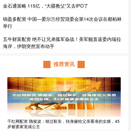
金石通策略 115亿，“大疆教父”又去IPO了
锦盈多配资 中国—爱尔兰经贸混委会第14次会议在都柏林
举行
五牛财富配资 绝不让兄弟孤军奋战！美军舰直逼委内瑞拉
海岸，伊朗突然宣布动手
推荐资讯
千红网配资 隋俊波：错过靳东，转身嫁给父亲看准的女婿，45
岁被婆家宠成公主