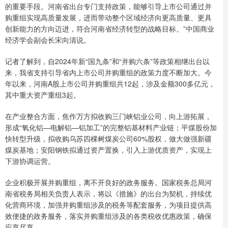
的重要手段。河南省出台专门支持政策，能够引导上市公司通过并
购重组实现高质量发展，进而带动整个区域经济向更高质量、更具
创新能力的方向迈进，符合河南省经济转型的战略目标。”中国商业
经济学会副会长宋向清说。
记者了解到，自2024年新“国九条”和“并购六条”等政策相继出台以
来，我省支持引导省内上市公司并购重组的政策力度不断加大。今
年以来，河南A股上市公司并购重组共12起，涉及金额300多亿元，
其中重大资产重组3起。
在产业整合方面，焦作万方拟收购三门峡铝业公司，向上游拓展，
形成“氧化铝—电解铝—铝加工”的完整铝基材料产业链；平煤股份加
快转型升级，拟收购乌苏四棵树煤炭公司60%股权，做大做强新疆
煤炭基地；安阳钢铁拟通过资产置换，引入上游优质资产，实现上
下游协调运营。
企业积极开展并购重组，离不开良好的政务服务。国家税务总局河
南省税务局相关负责人表示，将以《措施》的出台为契机，持续优
化营商环境，加强并购重组涉及的税务等配套服务，为项目提供高
效便捷的政务服务，落实并购重组涉及的各类税收优惠政策，确保
应享尽享。