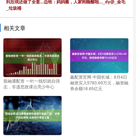
到后戏还做了全套...边牧：妈妈酱，人家刚睡醒啦..._dy@_金毛
_垃圾桶
相关文章
鑫配资官网 中国长城：8月4日
股融通配资 一针一线织就自强
融资买入5783.69万元，融资融
志，非遗思政课点亮少年心
券余额18.65亿元