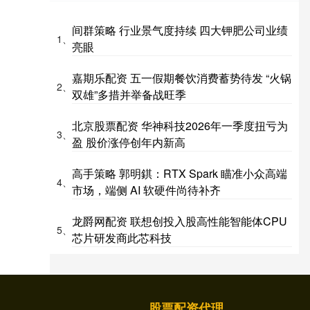
间群策略 行业景气度持续 四大钾肥公司业绩
1、
亮眼
嘉期乐配资 五一假期餐饮消费蓄势待发 “火锅
2、
双雄”多措并举备战旺季
北京股票配资 华神科技2026年一季度扭亏为
3、
盈 股价涨停创年内新高
高手策略 郭明錤：RTX Spark 瞄准小众高端
4、
市场，端侧 AI 软硬件尚待补齐
龙爵网配资 联想创投入股高性能智能体CPU
5、
芯片研发商此芯科技
股票配资代理