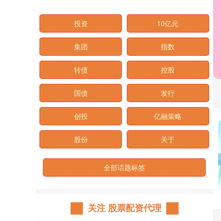
投资
10亿元
集团
指数
转债
控股
国债
发行
创投
亿融策略
股份
关于
全部话题标签
关注 股票配资代理