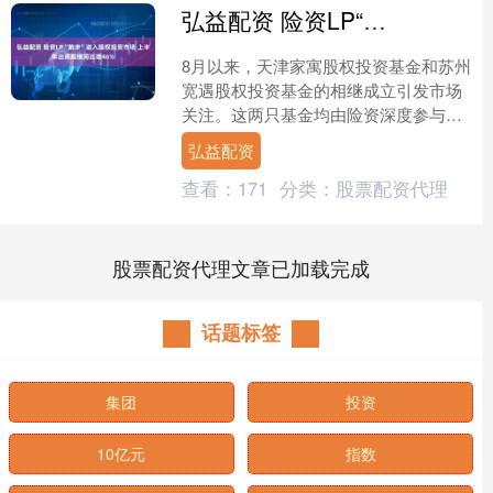
弘益配资 险资LP“跑步”进入股权投资市场 上半年出资规模同比增46%
8月以来，天津家寓股权投资基金和苏州
宽遇股权投资基金的相继成立引发市场
关注。这两只基金均由险资深度参与出
资，前者的有限合伙人（LP）更是清一
弘益配资
色的险资。据证券时报....
查看：
171
分类：
股票配资代理
股票配资代理文章已加载完成
话题标签
集团
投资
10亿元
指数