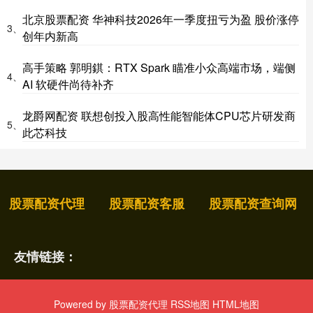
北京股票配资 华神科技2026年一季度扭亏为盈 股价涨停
3、
创年内新高
高手策略 郭明錤：RTX Spark 瞄准小众高端市场，端侧
4、
AI 软硬件尚待补齐
龙爵网配资 联想创投入股高性能智能体CPU芯片研发商
5、
此芯科技
股票配资代理
股票配资客服
股票配资查询网
友情链接：
Powered by
股票配资代理
RSS地图
HTML地图